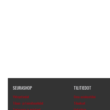
SEURASHOP
TILITIEDOT
Yhteystiedot
Oma asiakastilini
Tilaus- ja toimitusehdot
Tilaukset
Tietosuoja ja evästeet
Uutiskirje