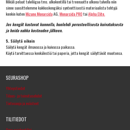
Mikäli pelaat talviliigaa tms. ulkokentillä tai treenaatte ulkona talvella niin
sinne suosittelemme kakkoskengäksi synteettisestä materiaalista tehtyjä
kenkin kuten
Mizuno Monarcida
AG,
Monarcida PRO
tai
Alpha Elite.
Jos kengät kastuvat kunnolla, huolehdi perusteellisesta kuivatuksesta
ja hoida nahka kosteuden jälkeen.
5. Säilytä oikein
Säilytä kengät ilmavassa ja kuivassa paikassa.
Käytä tarvittaessa kenkälestiä tai paperia, jotta kengät säilyttävät muotonsa.
SEURASHOP
Yhteystiedot
Tilaus- ja toimitusehdot
Tietosuoja ja evästeet
TILITIEDOT
Oma asiakastilini