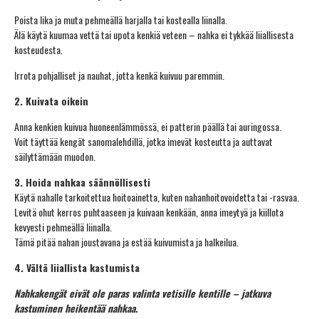
Poista lika ja muta pehmeällä harjalla tai kostealla liinalla.
Älä käytä kuumaa vettä tai upota kenkiä veteen – nahka ei tykkää liiallisesta
kosteudesta.
Irrota pohjalliset ja nauhat, jotta kenkä kuivuu paremmin.
2. Kuivata oikein
Anna kenkien kuivua huoneenlämmössä, ei patterin päällä tai auringossa.
Voit täyttää kengät sanomalehdillä, jotka imevät kosteutta ja auttavat
säilyttämään muodon.
3. Hoida nahkaa säännöllisesti
Käytä nahalle tarkoitettua hoitoainetta, kuten nahanhoitovoidetta tai -rasvaa.
Levitä ohut kerros puhtaaseen ja kuivaan kenkään, anna imeytyä ja kiillota
kevyesti pehmeällä liinalla.
Tämä pitää nahan joustavana ja estää kuivumista ja halkeilua.
4. Vältä liiallista kastumista
Nahkakengät eivät ole paras valinta vetisille kentille – jatkuva
kastuminen heikentää nahkaa.