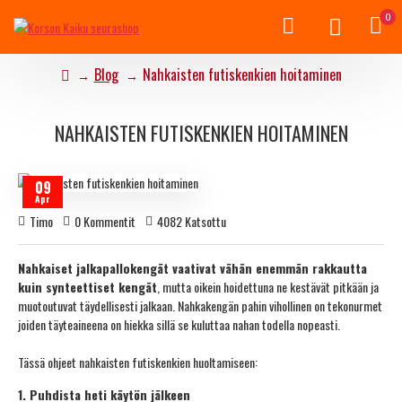
0
Blog
Nahkaisten futiskenkien hoitaminen
NAHKAISTEN FUTISKENKIEN HOITAMINEN
09
Apr
Timo
0 Kommentit
4082 Katsottu
Nahkaiset jalkapallokengät vaativat vähän enemmän rakkautta
kuin synteettiset kengät
, mutta oikein hoidettuna ne kestävät pitkään ja
muotoutuvat täydellisesti jalkaan. Nahkakengän pahin vihollinen on tekonurmet
joiden täyteaineena on hiekka sillä se kuluttaa nahan todella nopeasti.
Tässä ohjeet nahkaisten futiskenkien huoltamiseen:
1. Puhdista heti käytön jälkeen