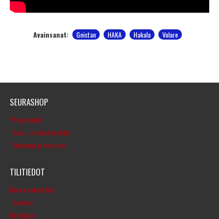
Avainsanat:
Gnistan
HAKA
Hakala
Volare
SEURASHOP
Yhteystiedot
Tilaus- ja toimitusehdot
Tietosuoja ja evästeet
TILITIEDOT
Oma asiakastilini
Tilaukset
Uutiskirje