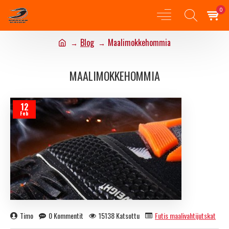
0
Blog
Maalimokkehommia
MAALIMOKKEHOMMIA
12
Feb
Timo
0 Kommentit
15138 Katsottu
Futis maalivahtijutskat