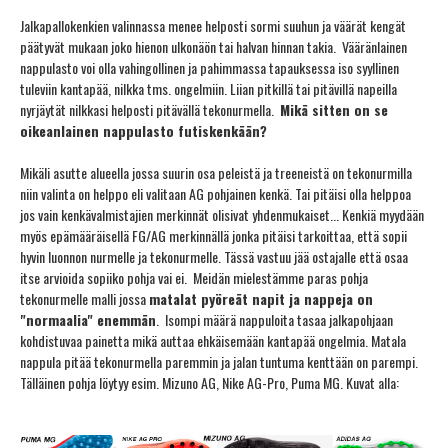
Jalkapallokenkien valinnassa menee helposti sormi suuhun ja väärät kengät
päätyvät mukaan joko hienon ulkonäön tai halvan hinnan takia. Vääränlainen
nappulasto voi olla vahingollinen ja pahimmassa tapauksessa iso syyllinen
tuleviin kantapää, nilkka tms. ongelmiin. Liian pitkillä tai pitävillä napeilla
nyrjäytät nilkkasi helposti pitävällä tekonurmella.
Mikä sitten on se
oikeanlainen nappulasto futiskenkään?
Mikäli asutte alueella jossa suurin osa peleistä ja treeneistä on tekonurmilla
niin valinta on helppo eli valitaan AG pohjainen kenkä. Tai pitäisi olla helppoa
jos vain kenkävalmistajien merkinnät olisivat yhdenmukaiset... Kenkiä myydään
myös epämääräisellä FG/AG merkinnällä jonka pitäisi tarkoittaa, että sopii
hyvin luonnon nurmelle ja tekonurmelle. Tässä vastuu jää ostajalle että osaa
itse arvioida sopiiko pohja vai ei. Meidän mielestämme paras pohja
tekonurmelle malli jossa
matalat pyöreät napit ja nappeja on
"normaalia" enemmän
. Isompi määrä nappuloita tasaa jalkapohjaan
kohdistuvaa painetta mikä auttaa ehkäisemään kantapää ongelmia. Matala
nappula pitää tekonurmella paremmin ja jalan tuntuma kenttään on parempi.
Tälläinen pohja löytyy esim. Mizuno AG, Nike AG-Pro, Puma MG. Kuvat alla: