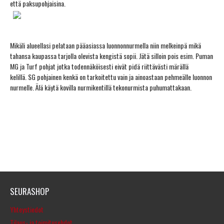
että paksupohjaisina.
Mikäli alueellasi pelataan pääasiassa luonnonnurmella niin melkeinpä mikä
tahansa kaupassa tarjolla olevista kengistä sopii. Jätä silloin pois esim. Puman
MG ja Turf pohjat jotka todennäköisesti eivät pidä riittävästi märällä
kelillä. SG pohjainen kenkä on tarkoitettu vain ja ainoastaan pehmeälle luonnon
nurmelle. Älä käytä kovilla nurmikentillä tekonurmista puhumattakaan.
SEURASHOP
Yhteystiedot
Tilaus- ja toimitusehdot