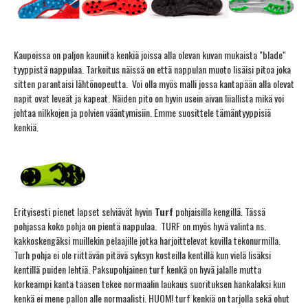
Kaupoissa on paljon kauniita kenkiä joissa alla olevan kuvan mukaista "blade"
tyyppistä nappulaa. Tarkoitus näissä on että nappulan muoto lisäisi pitoa joka
sitten parantaisi lähtönopeutta. Voi olla myös malli jossa kantapään alla olevat
napit ovat leveät ja kapeat. Näiden pito on hyvin usein aivan liiallista mikä voi
johtaa nilkkojen ja polvien vääntymisiin. Emme suosittele tämäntyyppisiä
kenkiä.
Erityisesti pienet lapset selviävät hyvin
Turf
pohjaisilla kengillä. Tässä
pohjassa koko pohja on pientä nappulaa. TURF on myös hyvä valinta ns.
kakkoskengäksi muillekin pelaajille jotka harjoittelevat kovilla tekonurmilla.
Turh pohja ei ole riittävän pitävä syksyn kosteilla kentillä kun vielä lisäksi
kentillä puiden lehtiä. Paksupohjainen turf kenkä on hyvä jalalle mutta
korkeampi kanta taasen tekee normaalin laukaus suorituksen hankalaksi kun
kenkä ei mene pallon alle normaalisti. HUOM! turf kenkiä on tarjolla sekä ohut