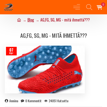
0
Blog
AG,FG, SG, MG - mitä ihmettä???
AG,FG, SG, MG - MITÄ IHMETTÄ???
07
Apr
Anniina
0 Kommentit
24051 Katsottu