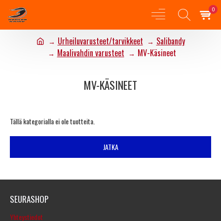
0
Urheiluvarusteet/tarvikkeet
Salibandy
Maalivahdin varusteet
MV-Käsineet
MV-KÄSINEET
Tällä kategorialla ei ole tuotteita.
JATKA
SEURASHOP
Yhteystiedot