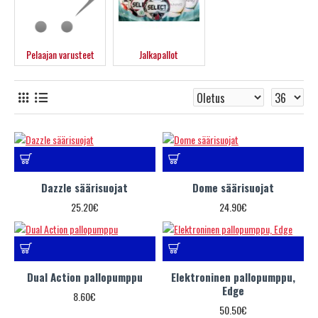
Pelaajan varusteet
Jalkapallot
Dazzle säärisuojat
Dome säärisuojat
25.20€
24.90€
Dual Action pallopumppu
Elektroninen pallopumppu,
Edge
8.60€
50.50€