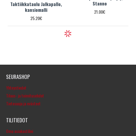
Stanno
Taktiikkataulu Jalkapallo,
kansiomalli
21.00€
25.20€
SEURASHOP
Yhteystiedot
Tilaus- ja toimitusehdot
Tietosuoja ja evästeet
TILITIEDOT
Oma asiakastilini