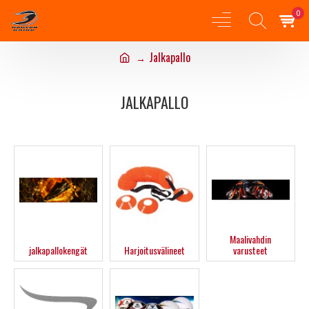
0
Jalkapallo
JALKAPALLO
Maalivahdin
jalkapallokengät
Harjoitusvälineet
varusteet