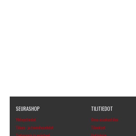
SEURASHOP
TILITIEDOT
Yhteystiedot
Oma asiakastilini
Tilaus- ja toimitusehdot
Tilaukset
Tietosuoja ja evästeet
Uutiskirje