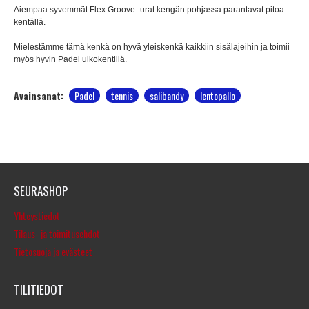
Aiempaa syvemmät Flex Groove -urat kengän pohjassa parantavat pitoa
kentällä.
Mielestämme tämä kenkä on hyvä yleiskenkä kaikkiin sisälajeihin ja toimii
myös hyvin Padel ulkokentillä.
Avainsanat:
Padel
tennis
salibandy
lentopallo
SEURASHOP
Yhteystiedot
Tilaus- ja toimitusehdot
Tietosuoja ja evästeet
TILITIEDOT