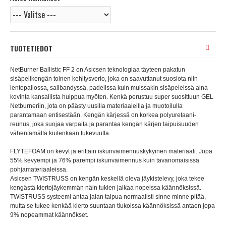
TUOTETIEDOT
NetBurner Ballistic FF 2 on Asicsen teknologiaa täyteen pakatun
sisäpelikengän toinen kehitysverio, joka on saavuttanut suosiota niin
lentopallossa, salibandyssä, padelissa kuin muissakin sisäpeleissä aina
kovinta kansallista huippua myöten. Kenkä perustuu super suosittuun GEL
Netburneriin, jota on päästy uusilla materiaaleilla ja muotoilulla
parantamaan entisestään. Kengän kärjessä on korkea polyuretaani-
reunus, joka suojaa varpaita ja parantaa kengän kärjen taipuisuuden
vähentämättä kuitenkaan tukevuutta.
FLYTEFOAM on kevyt ja erittäin iskunvaimennuskykyinen materiaali. Jopa
55% kevyempi ja 76% parempi iskunvaimennus kuin tavanomaisissa
pohjamateriaaleissa.
Asicsen TWISTRUSS on kengän keskellä oleva jäykistelevy, joka tekee
kengästä kiertojäykemmän näin tukien jalkaa nopeissa käännöksissä.
TWISTRUSS systeemi antaa jalan taipua normaalisti sinne minne pitää,
mutta se tukee kenkää kierto suuntaan tiukoissa käännöksissä antaen jopa
9% nopeammat käännökset.