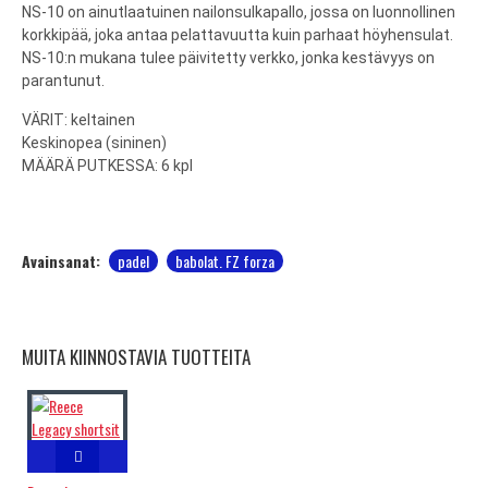
NS-10 on ainutlaatuinen nailonsulkapallo, jossa on luonnollinen
korkkipää, joka antaa pelattavuutta kuin parhaat höyhensulat.
NS-10:n mukana tulee päivitetty verkko, jonka kestävyys on
parantunut.
VÄRIT: keltainen
Keskinopea (sininen)
MÄÄRÄ PUTKESSA: 6 kpl
Avainsanat:
padel
babolat. FZ forza
MUITA KIINNOSTAVIA TUOTTEITA