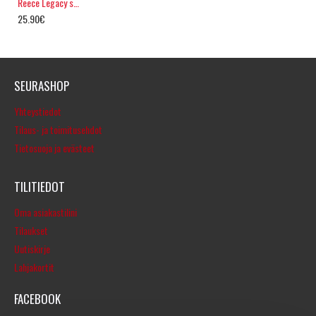
Reece Legacy shortsit
25.90€
SEURASHOP
Yhteystiedot
Tilaus- ja toimitusehdot
Tietosuoja ja evästeet
TILITIEDOT
Oma asiakastilini
Tilaukset
Uutiskirje
Lahjakortit
FACEBOOK