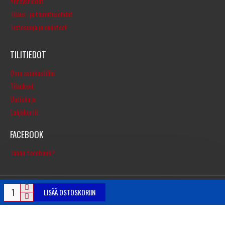
Yhteystiedot
Tilaus- ja toimitusehdot
Tietosuoja ja evästeet
TILITIEDOT
Oma asiakastilini
Tilaukset
Uutiskirje
Lahjakortit
FACEBOOK
Tähän facebook?
LISÄÄ OSTOSKORIIN
© Copyright 2016