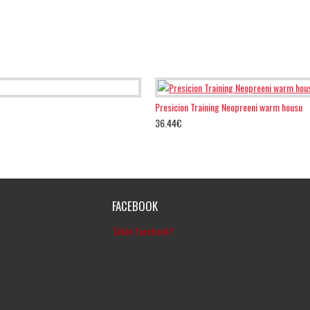
Presicion Training Neopreeni warm housu
36.44€
FACEBOOK
Tähän facebook?