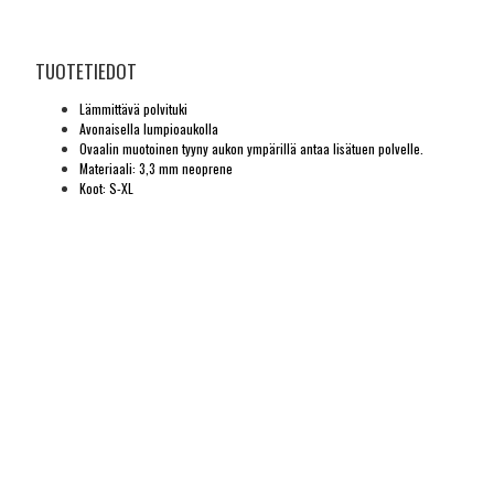
TUOTETIEDOT
Lämmittävä polvituki
Avonaisella lumpioaukolla
Ovaalin muotoinen tyyny aukon ympärillä antaa lisätuen polvelle.
Materiaali: 3,3 mm neoprene
Koot: S-XL