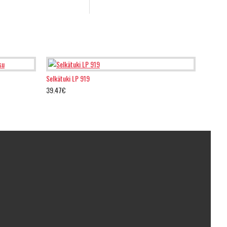
Selkätuki LP 919
39.47€