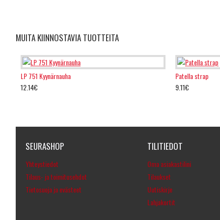
MUITA KIINNOSTAVIA TUOTTEITA
LP 751 Kyynärnauha
Patella strap
12.14€
9.11€
SEURASHOP
TILITIEDOT
Yhteystiedot
Oma asiakastilini
Tilaus- ja toimitusehdot
Tilaukset
Tietosuoja ja evästeet
Uutiskirje
Lahjakortit