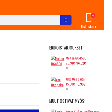
0
Ostoskori
ERIKOISTARJOUKSET
Molten BG4500
75.91€
94.02€
Jako One paita
15.90€
19.90€
MUUT OSTIVAT MYÖS:
Equip Protection Pro kyynärsuojat