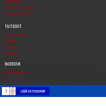
Yhteystiedot
Tilaus- ja toimitusehdot
Tietosuoja ja evästeet
TILITIEDOT
Oma asiakastilini
Tilaukset
Uutiskirje
Lahjakortit
FACEBOOK
Tähän facebook?
LISÄÄ OSTOSKORIIN
© Copyright 2016