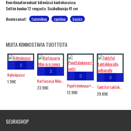
Koordinaatiorenkaat kätevässä kantokassissa.
Settiin kuuluu 12 rengasta. Sisähalkaisija 41 cm
Avainsanat:
tammikuu
syyskuu
basics
MUITA KIINNOSTAVIA TUOTTEITA
Kylmäpussi
Kartiosarja Mini pro cones
1.99€
Pujottelukeppi+kumijalka setti
Taktifol taktiikkarulla, jalkapallo
23.90€
12.90€
29.89€
SEURASHOP