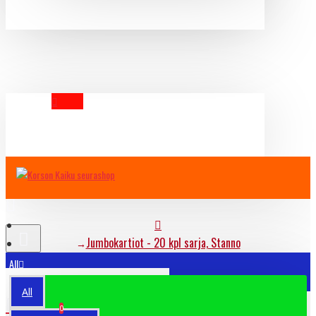
YOUR CART
Jumbokartiot - 20 kpl sarja, Stanno
All
All
JUMBOKARTIOT - 20
Ostoskori
0