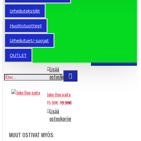
Avainsanat:
kartiosarja
kartio
Urheilutekstiilit
Huoltotuotteet
ERIKOISTARJOUKSET
Urheilutuet/-suojat
Molten BG4500
OUTLET
75.91€
94.02€
Lisää
ostoskoriin
Jako One paita
15.90€
19.90€
Lisää
ostoskoriin
MUUT OSTIVAT MYÖS: