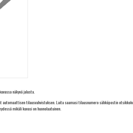
kuvassa näkyvä jalusta.
at automaattisen tilausvahvistuksen. Laita saamasi tilausnumero sähköpostin otsikkoke
eydessä mikäli kuvasi on huonolaatuinen.