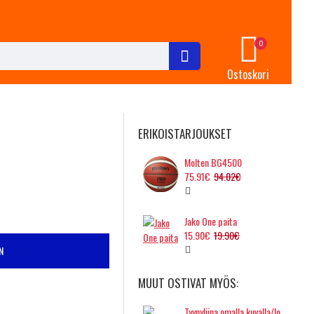
0
Ostoskori
ERIKOISTARJOUKSET
Molten BG4500
75.91€
94.02€
Jako One paita
15.90€
19.90€
N
MUUT OSTIVAT MYÖS:
Tyynyliina omalla kuvalla/logolla