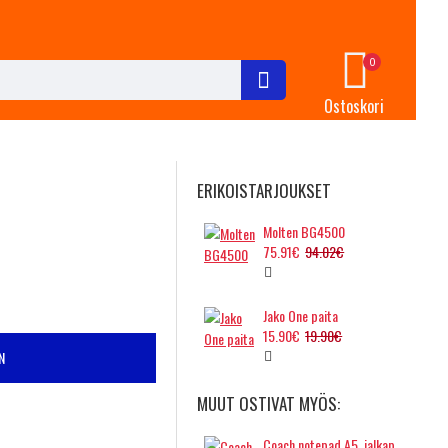
0
Ostoskori
ERIKOISTARJOUKSET
Molten BG4500
75.91€
94.02€
Jako One paita
15.90€
19.90€
N
MUUT OSTIVAT MYÖS:
Coach notepad A5, jalkapallo