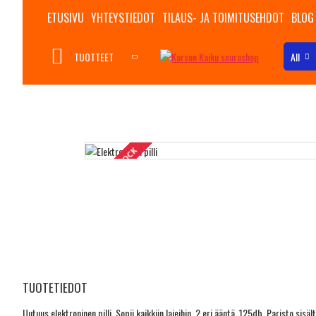
ETUSIVU
YHTEYSTIEDOT
TILAUS- JA TOIMITUSEHDOT
BLOG
TUOTTEET
All
OUT OF STOCK
TUOTETIEDOT
Uutuus elektroninen pilli. Sopii kaikkiin lajeihin. 2 eri ääntä. 125db. Paristo sisä