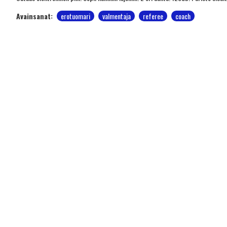
Avainsanat:
erotuomari
valmentaja
referee
coach