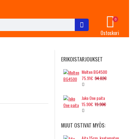
0
Ostoskori
ERIKOISTARJOUKSET
Molten BG4500
75.91€
94.02€
Jako One paita
15.90€
19.90€
MUUT OSTIVAT MYÖS:
Aita 15cm, kaatumaton