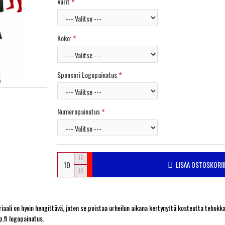
Värit
Koko:
Sponsori Logopainatus
Numeropainatus
LISÄÄ OSTOSKORII
li on hyvin hengittävä, joten se poistaa urheilun aikana kertynyttä kosteutta tehokkaas
.fi logopainatus.