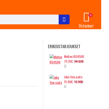
0
Ostoskori
ERIKOISTARJOUKSET
Molten BG4500
75.91€
94.02€
Jako One paita
15.90€
19.90€