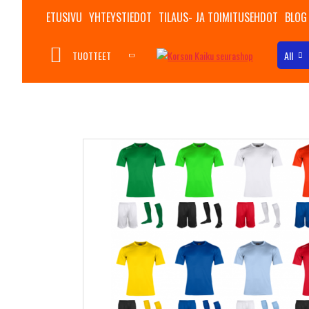
ETUSIVU
YHTEYSTIEDOT
TILAUS- JA TOIMITUSEHDOT
BLOG
TUOTTEET
All