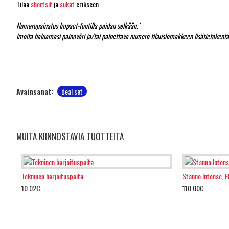
Tilaa
shortsit
ja
sukat
erikseen.
Numeropainatus Impact-fontilla paidan selkään.´
lmoita haluamasi painoväri ja/tai painettava numero tilauslomakkeen lisätietokentäs
Avainsanat:
deal set
MUITA KIINNOSTAVIA TUOTTEITA
Tekninen harjoituspaita
Stanno Intense, 
10.02€
110.00€