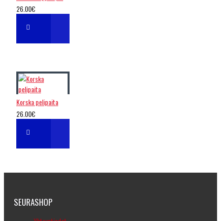
26.00€
Korska pelipaita
26.00€
SEURASHOP
Yhteystiedot