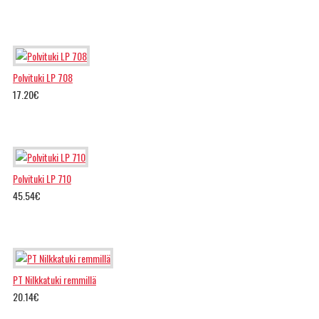
Polvituki LP 708
17.20€
Polvituki LP 710
45.54€
PT Nilkkatuki remmillä
20.14€