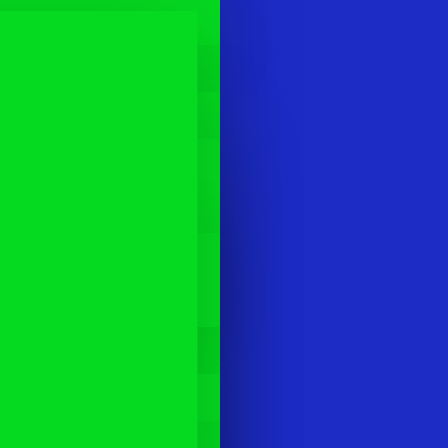
LP 751 Kyynärnauha
VARASTOSSA
Model:
LP 751