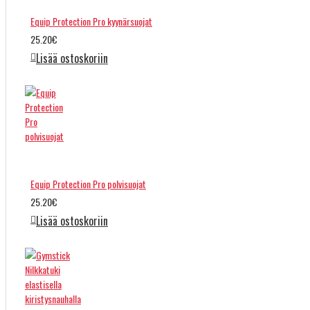
Equip Protection Pro kyynärsuojat
25.20€
Lisää ostoskoriin
Equip Protection Pro polvisuojat
25.20€
Lisää ostoskoriin