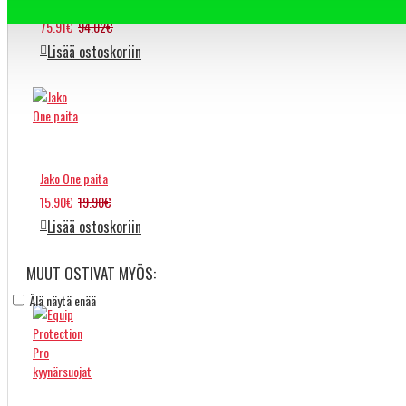
Molten BG4500
75.91€
94.02€
Lisää ostoskoriin
Jako One paita
15.90€
19.90€
Lisää ostoskoriin
MUUT OSTIVAT MYÖS:
Älä näytä enää