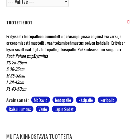
TUOTETIEDOT
Erityisesti lentopalloon suunniteltu polvisuoja, jossa on joustava varsi ja
ergonomisesti muotoiltu vaahtokumipehmustus polven kohdalla. Erityisen
hyvin soveltuvat lajit: lentopallo ja käsipallo. Pakkauksessa on suojapari.
Koot: Polven ympärysmitta
XS 25-30cm
S 30-35cm
M 35-38cm
L 38-43cm
XL 43-50cm
Avainsanat:
McDavid
lentopallo
käsipallo
koripallo
Raisu Lumous
Vanle
Lapin Sudet
MUITA KIINNOSTAVIA TUOTTEITA