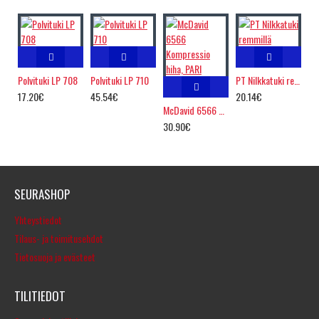
Polvituki LP 708
Polvituki LP 710
PT Nilkkatuki remmillä
17.20€
45.54€
20.14€
McDavid 6566 Kompressio hiha, PARI
30.90€
SEURASHOP
Yhteystiedot
Tilaus- ja toimitusehdot
Tietosuoja ja evästeet
TILITIEDOT