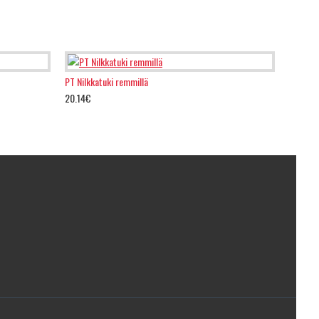
PT Nilkkatuki remmillä
20.14€