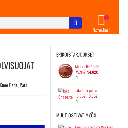
0
Ostoskori
ERIKOISTARJOUKSET
LVISUOJAT
Molten BG4500
75.91€
94.02€
Knee Pads, Pari
Jako One paita
15.90€
19.90€
MUUT OSTIVAT MYÖS:
Equip Protection Pro kyynärsuojat