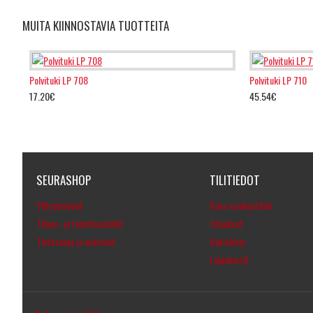
MUITA KIINNOSTAVIA TUOTTEITA
Polvituki LP 708
Polvituki LP 710
17.20€
45.54€
SEURASHOP
TILITIEDOT
Yhteystiedot
Oma asiakastilini
Tilaus- ja toimitusehdot
Tilaukset
Tietosuoja ja evästeet
Uutiskirje
Lahjakortit