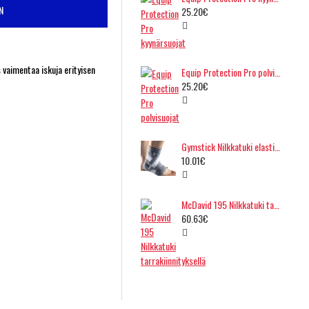
N
25.20€
 vaimentaa iskuja erityisen
Equip Protection Pro polvisuojat
25.20€
Gymstick Nilkkatuki elastisella kiristysnauhalla
10.01€
McDavid 195 Nilkkatuki tarrakiinnityksellä
60.63€