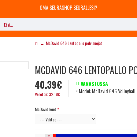
OMA SEURASHOP SEURALLESI?
McDavid 646 Lentopallo polvisuojat
MCDAVID 646 LENTOPALLO PO
40.39€
VARASTOSSA
Model:
McDavid 646 Volleyball 
Veroton: 32.18€
McDavid koot