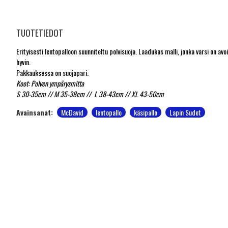
TUOTETIEDOT
Erityisesti lentopalloon suunniteltu polvisuoja. Laadukas malli, jonka varsi on a
hyvin.
Pakkauksessa on suojapari.
Koot: Polven ympärysmitta
S 30-35cm // M 35-38cm // L 38-43cm // XL 43-50cm
Avainsanat:
McDavid
lentopallo
käsipallo
Lapin Sudet