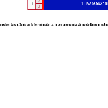
LISÄÄ OSTOSKORII
voin polven takaa. Suoja on Teflon-pinnoitettu, ja sen ergonomisesti muotoiltu pehmustus