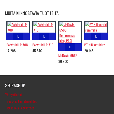
MUITA KIINNOSTAVIA TUOTTEITA
Polvituki LP 708
Polvituki LP 710
PT Nilkkatuki remmillä
17.20€
45.54€
20.14€
McDavid 6566 Kompressio hiha, PARI
30.90€
SEURASHOP
Yhteystiedot
Tilaus- ja toimitusehdot
Tietosuoja ja evästeet