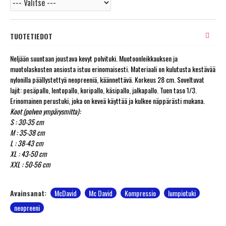
TUOTETIEDOT
Neljään suuntaan joustava kevyt polvituki. Muotoonleikkauksen ja
muotolaskosten ansiosta istuu erinomaisesti. Materiaali on kulutusta kestävää
nylonilla päällystettyä neopreeniä, käännettävä. Korkeus 28 cm. Soveltuvat
lajit: pesäpallo, lentopallo, koripallo, käsipallo, jalkapallo. Tuen taso 1/3.
Erinomainen perustuki, joka on keveä käyttää ja kulkee näppärästi mukana.
Koot (polven ympärysmitta):
S : 30-35 cm
M : 35-38 cm
L : 38-43 cm
XL : 43-50 cm
XXL : 50-56 cm
Avainsanat:
McDavid
Mc David
Kompressio
lumpiotuki
neopreeni