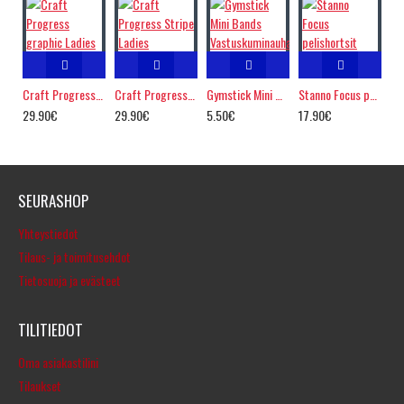
Craft Progress graphic Ladies
Craft Progress Stripe Ladies
Gymstick Mini Bands Vastuskuminauha
Stanno Focus pelishortsit
29.90€
29.90€
5.50€
17.90€
SEURASHOP
Yhteystiedot
Tilaus- ja toimitusehdot
Tietosuoja ja evästeet
TILITIEDOT
Oma asiakastilini
Tilaukset