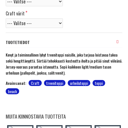
Craft värit
TUOTETIEDOT
Kevyt ja toiminnallinen lyhyt treenitoppi naisille, joka tarjoaa loistavaa tukea
sekä hengittävyyttä. Siirtää tehokkaasti kosteutta iholta ja pitää sinut viileänä.
Jersey-vuoraus parantaa istuvuutta. Sopii kaikkeen light/medium tason
urheiluun (pallopelit, juoksu, salitreenit).
Avainsanat:
Craft
treenitoppi
urheilutoppi
toppi
beach
MUITA KIINNOSTAVIA TUOTTEITA