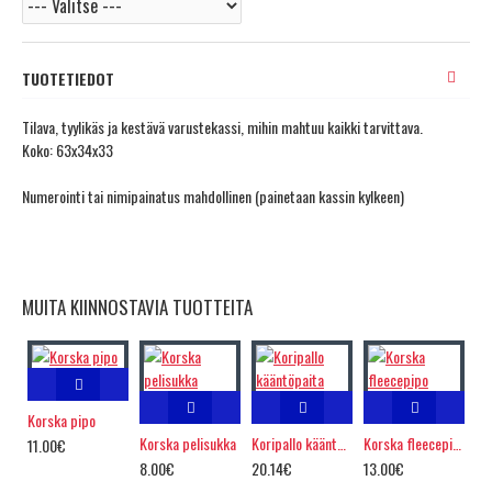
TUOTETIEDOT
Tilava, tyylikäs ja kestävä varustekassi, mihin mahtuu kaikki tarvittava.
Koko: 63x34x33
Numerointi tai nimipainatus mahdollinen (painetaan kassin kylkeen)
MUITA KIINNOSTAVIA TUOTTEITA
Korska pipo
Korska pelisukka
Koripallo kääntöpaita
Korska fleecepipo
11.00€
8.00€
20.14€
13.00€