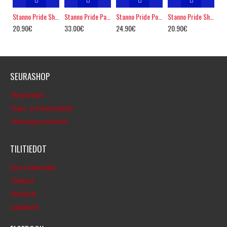
Stanno Pride Shirt
Stanno Pride Pants
Stanno Pride Polo
Stanno Pride Shirt Ladies
20.90€
33.00€
24.90€
20.90€
SEURASHOP
Yhteystiedot
Tilaus- ja toimitusehdot
Tietosuoja ja evästeet
TILITIEDOT
Oma asiakastilini
Tilaukset
Uutiskirje
Lahjakortit