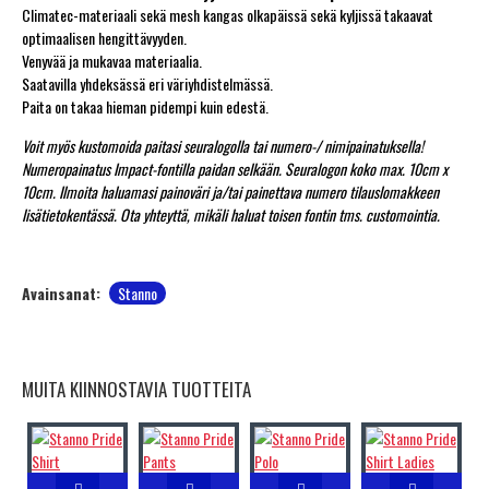
Climatec-materiaali sekä mesh kangas olkapäissä sekä kyljissä takaavat
optimaalisen hengittävyyden.
Venyvää ja mukavaa materiaalia.
Saatavilla yhdeksässä eri väriyhdistelmässä.
Paita on takaa hieman pidempi kuin edestä.
Voit myös kustomoida paitasi seuralogolla tai numero-/ nimipainatuksella!
Numeropainatus Impact-fontilla paidan selkään. Seuralogon koko max. 10cm x
10cm. Ilmoita haluamasi painoväri ja/tai painettava numero tilauslomakkeen
lisätietokentässä. Ota yhteyttä, mikäli haluat toisen fontin tms. customointia.
Avainsanat:
Stanno
MUITA KIINNOSTAVIA TUOTTEITA