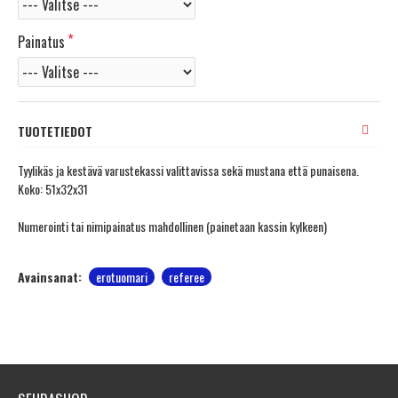
Painatus
TUOTETIEDOT
Tyylikäs ja kestävä varustekassi valittavissa sekä mustana että punaisena.
Koko: 51x32x31
Numerointi tai nimipainatus mahdollinen (painetaan kassin kylkeen)
Avainsanat:
erotuomari
referee