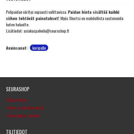
Pelipaidan väritys vapaasti valittavissa.
Paidan hinta sisältää kaikki
siihen tehtävät painatukset!
Myös Shortsi on mahdollista customoida
kuten haluatte.
Lisätiedot: asiakaspalvelu@seurashop.fi
Avainsanat:
koripallo
SEURASHOP
Yhteystiedot
Tilaus- ja toimitusehdot
Tietosuoja ja evästeet
TILITIEDOT