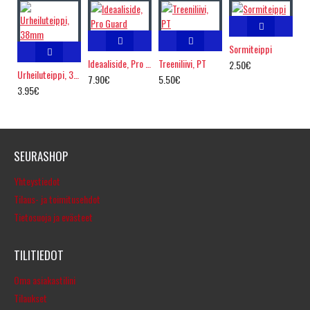
Sormiteippi
Ideaaliside, Pro Guard
Treeniliivi, PT
2.50€
Urheiluteippi, 38mm
7.90€
5.50€
3.95€
SEURASHOP
Yhteystiedot
Tilaus- ja toimitusehdot
Tietosuoja ja evästeet
TILITIEDOT
Oma asiakastilini
Tilaukset