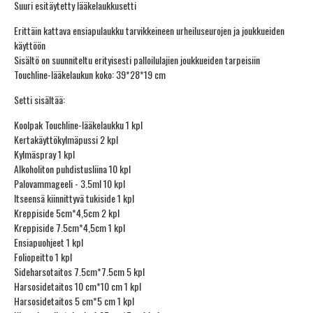
Suuri esitäytetty lääkelaukkusetti
Erittäin kattava ensiapulaukku tarvikkeineen urheiluseurojen ja joukkueiden
käyttöön
Sisältö on suunniteltu erityisesti palloilulajien joukkueiden tarpeisiin
Touchline-lääkelaukun koko: 39*28*19 cm
Setti sisältää:
Koolpak Touchline-lääkelaukku 1 kpl
Kertakäyttökylmäpussi 2 kpl
Kylmäspray 1 kpl
Alkoholiton puhdistusliina 10 kpl
Palovammageeli - 3.5ml 10 kpl
Itseensä kiinnittyvä tukiside 1 kpl
Kreppiside 5cm*4,5cm 2 kpl
Kreppiside 7.5cm*4,5cm 1 kpl
Ensiapuohjeet 1 kpl
Foliopeitto 1 kpl
Sideharsotaitos 7.5cm*7.5cm 5 kpl
Harsosidetaitos 10 cm*10 cm 1 kpl
Harsosidetaitos 5 cm*5 cm 1 kpl