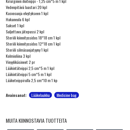
Kirurginen ihoteippi - 1,25 cm*5 m 1 kpl
Vedenpitävä laastari 20 kpl
Kasvosuoja elvytykseen 1 kpl
Hakaneula 6 kpl
Sakset 1 kpl
Suljettava jätepussi 2 kpl
Steriili kiinnityssidos 18*18 cm 1 kpl
Steriili kiinnityssidos 12*18 cm 1 kpl
Steriili silmäsuojatyyny 1 kpl
Kolmioliina 3 kpl
Vinyylikäsineet 2 pr
Lääkintäteippi 2,5 cm*5 m 1 kpl
Lääkintäteippi 5 cm*5 m 1 kpl
Lääketeippirulla 2,5 cm*10 m 1 kp
Avainsanat:
Lääkelaukku
Medicine bag
MUITA KIINNOSTAVIA TUOTTEITA