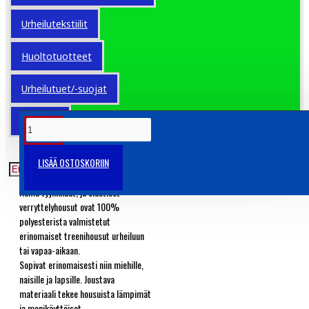
Koko
Urheilutekstiilit
Numeropainatus
Huoltotuotteet
Värit
Urheilutuet/-suojat
OUTLET
TUOTETIEDOT
LISÄÄ OSTOSKORIIN
Stannon verryttelyhousut!
Nämä tyylikkäät, ja elastiset
verryttelyhousut ovat 100%
polyesterista valmistetut
erinomaiset treenihousut urheiluun
tai vapaa-aikaan.
Sopivat erinomaisesti niin miehille,
naisille ja lapsille. Joustava
materiaali tekee housuista lämpimät
ja monikäyttöiset.