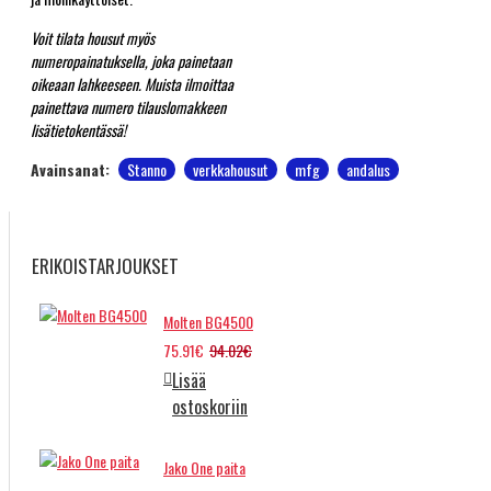
Voit tilata housut myös
numeropainatuksella, joka painetaan
oikeaan lahkeeseen. Muista ilmoittaa
painettava numero tilauslomakkeen
lisätietokentässä!
Avainsanat:
Stanno
verkkahousut
mfg
andalus
ERIKOISTARJOUKSET
Molten BG4500
75.91€
94.02€
Lisää
ostoskoriin
Jako One paita