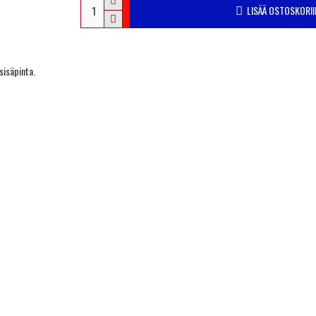
LISÄÄ OSTOSKORII
sisäpinta.