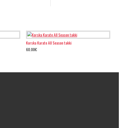
Korska Karate All Season takki
60.00€