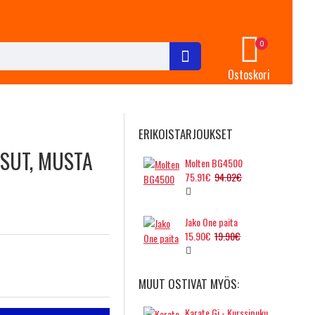
0
Ostoskori
ERIKOISTARJOUKSET
SUT, MUSTA
Molten BG4500
75.91€
94.02€
Jako One paita
15.90€
19.90€
MUUT OSTIVAT MYÖS:
Karate Gi - Kurssipuku