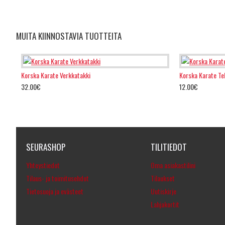
MUITA KIINNOSTAVIA TUOTTEITA
Korska Karate Verkkatakki
Korska Karate Te
32.00€
12.00€
SEURASHOP
TILITIEDOT
Yhteystiedot
Oma asiakastilini
Tilaus- ja toimitusehdot
Tilaukset
Tietosuoja ja evästeet
Uutiskirje
Lahjakortit