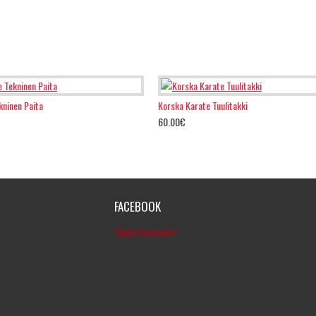
kninen Paita
Korska Karate Tuulitakki
60.00€
FACEBOOK
Tähän facebook?