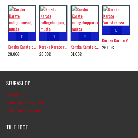
Korska Karate Varustekassi
Korska Karate collegehousut, musta
Korska Karate collegehuppari, musta
Korska Karate collegehupparitakki, musta
26.00€
28.00€
26.00€
31.00€
SEURASHOP
Yhteystiedot
Tilaus- ja toimitusehdot
Tietosuoja ja evästeet
TILITIEDOT