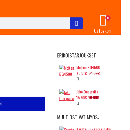
0
Ostoskori
ERIKOISTARJOUKSET
Molten BG4500
75.91€
94.02€
Jako One paita
15.90€
19.90€
N
MUUT OSTIVAT MYÖS:
Karate Gi - Kurssipuku