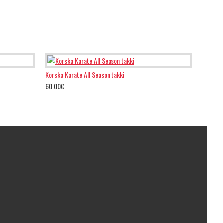
Korska Karate All Season takki
60.00€