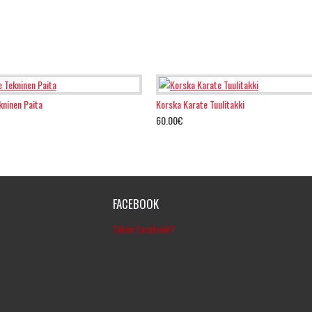
kninen Paita
Korska Karate Tuulitakki
60.00€
FACEBOOK
Tähän facebook?