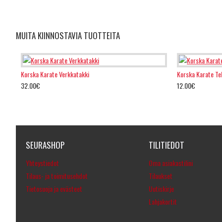
MUITA KIINNOSTAVIA TUOTTEITA
Korska Karate Verkkatakki
Korska Karate Te
32.00€
12.00€
SEURASHOP
TILITIEDOT
Yhteystiedot
Oma asiakastilini
Tilaus- ja toimitusehdot
Tilaukset
Tietosuoja ja evästeet
Uutiskirje
Lahjakortit