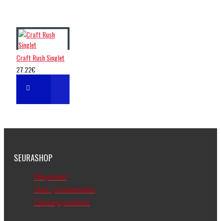
Craft Rush Singlet
27.22€
SEURASHOP
Yhteystiedot
Tilaus- ja toimitusehdot
Tietosuoja ja evästeet