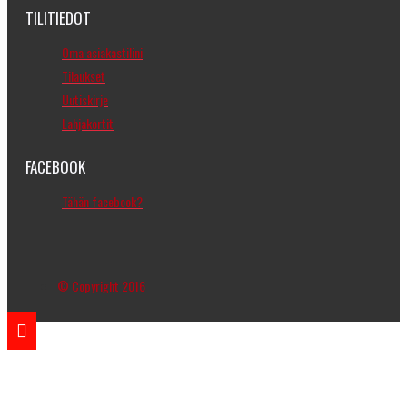
TILITIEDOT
Oma asiakastilini
Tilaukset
Uutiskirje
Lahjakortit
FACEBOOK
Tähän facebook?
© Copyright 2016