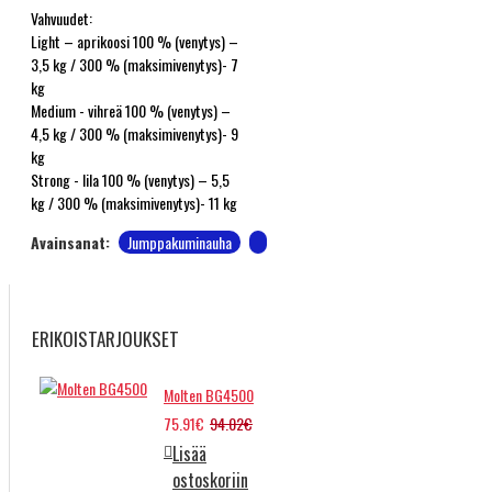
Vahvuudet:
Light – aprikoosi 100 % (venytys) –
3,5 kg / 300 % (maksimivenytys)- 7
kg
Medium - vihreä 100 % (venytys) –
4,5 kg / 300 % (maksimivenytys)- 9
kg
Strong - lila 100 % (venytys) – 5,5
kg / 300 % (maksimivenytys)- 11 kg
Avainsanat:
Jumppakuminauha
ERIKOISTARJOUKSET
Molten BG4500
75.91€
94.02€
Lisää
ostoskoriin