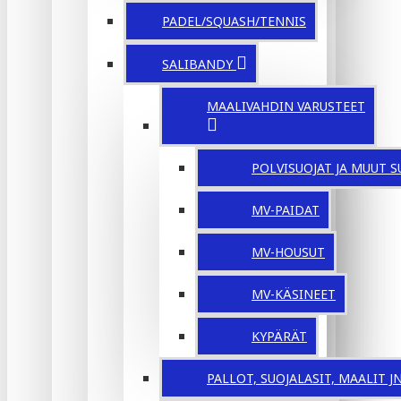
PADEL/SQUASH/TENNIS
SALIBANDY
MAALIVAHDIN VARUSTEET
POLVISUOJAT JA MUUT S
MV-PAIDAT
MV-HOUSUT
MV-KÄSINEET
KYPÄRÄT
PALLOT, SUOJALASIT, MAALIT JNE