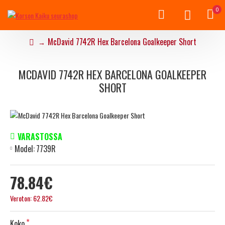
0
McDavid 7742R Hex Barcelona Goalkeeper Short
MCDAVID 7742R HEX BARCELONA GOALKEEPER
SHORT
VARASTOSSA
Model:
7739R
78.84€
Veroton: 62.82€
Koko