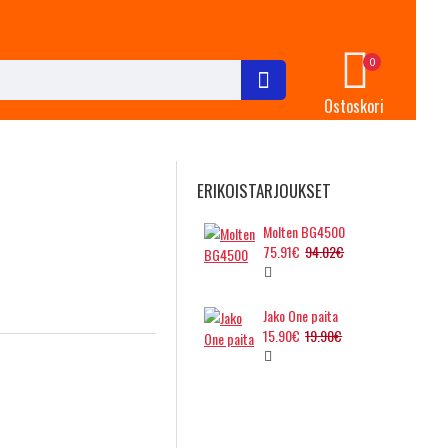
0
Ostoskori
ERIKOISTARJOUKSET
Molten BG4500
75.91€
94.02€
Jako One paita
15.90€
19.90€