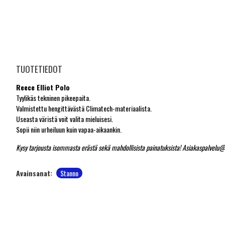
TUOTETIEDOT
Reece Elliot Polo
Tyylikäs tekninen pikeepaita.
Valmistettu hengittävästä Climatech-materiaalista.
Useasta väristä voit valita mieluisesi.
Sopii niin urheiluun kuin vapaa-aikaankin.
Kysy tarjousta isommasta erästä sekä mahdollisista painatuksista! Asiakaspalvelu@
Avainsanat:
Stanno