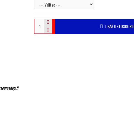
LISÄÄ OSTOSKORII
seurashop.fi