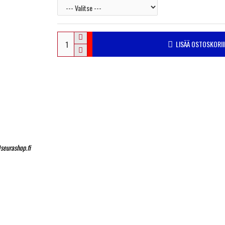
LISÄÄ OSTOSKORII
seurashop.fi