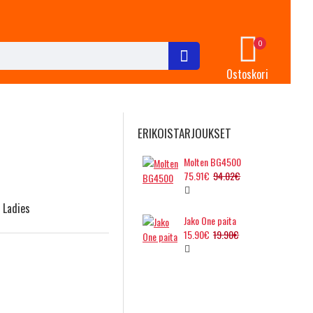
0
Ostoskori
ERIKOISTARJOUKSET
Molten BG4500
75.91€
94.02€
 Ladies
Jako One paita
15.90€
19.90€