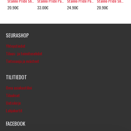
Stanno Pride Shirt
Stanno Pride Pants
Stanno Pride Polo
Stanno Pride Shirt Ladies
20.90€
33.00€
24.90€
20.90€
SEURASHOP
Yhteystiedot
Tilaus- ja toimitusehdot
Tietosuoja ja evästeet
TILITIEDOT
Oma asiakastilini
Tilaukset
Uutiskirje
Lahjakortit
FACEBOOK