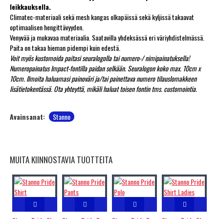
leikkauksella.
Climatec-materiaali sekä mesh kangas olkapäissä sekä kyljissä takaavat
optimaalisen hengittävyyden.
Venyvää ja mukavaa materiaalia. Saatavilla yhdeksässä eri väriyhdistelmässä.
Paita on takaa hieman pidempi kuin edestä.
Voit myös kustomoida paitasi seuralogolla tai numero-/ nimipainatuksella!
Numeropainatus Impact-fontilla paidan selkään. Seuralogon koko max. 10cm x
10cm. Ilmoita haluamasi painoväri ja/tai painettava numero tilauslomakkeen
lisätietokentässä. Ota yhteyttä, mikäli haluat toisen fontin tms. customointia.
Avainsanat:
Stanno
MUITA KIINNOSTAVIA TUOTTEITA