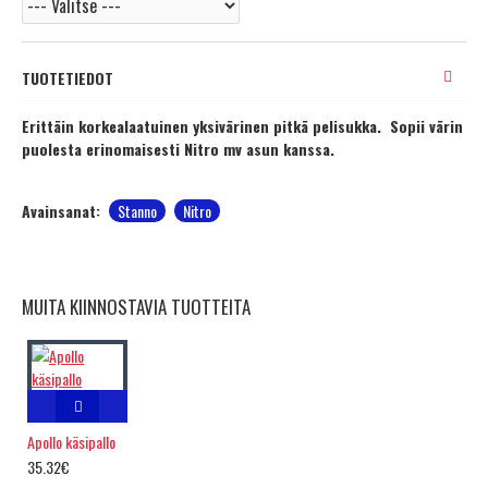
TUOTETIEDOT
Erittäin korkealaatuinen yksivärinen pitkä pelisukka. Sopii värin
puolesta erinomaisesti Nitro mv asun kanssa.
Avainsanat:
Stanno
Nitro
MUITA KIINNOSTAVIA TUOTTEITA
Apollo käsipallo
35.32€