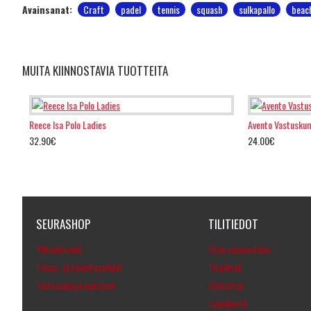
Avainsanat:
Craft
padel
tennis
squash
sulkapallo
beac
MUITA KIINNOSTAVIA TUOTTEITA
Reece Isa Polo Ladies
Avento Vastuskum
32.90€
24.00€
SEURASHOP
TILITIEDOT
Yhteystiedot
Oma asiakastilini
Tilaus- ja toimitusehdot
Tilaukset
Tietosuoja ja evästeet
Uutiskirje
Lahjakortit