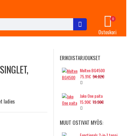
0
Ostoskori
ERIKOISTARJOUKSET
SINGLET,
Molten BG4500
75.91€
94.02€
Jako One paita
et ladies
15.90€
19.90€
MUUT OSTIVAT MYÖS:
Functionals 2-in-1 toppi