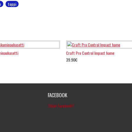
h
toppi
inauhasetti
Craft Pro Control Impact hame
39.90€
FACEBOOK
Tähän facebook?