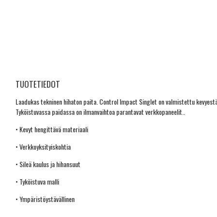
TUOTETIEDOT
Laadukas tekninen hihaton paita. Control Impact Singlet on valmistettu kevyestä j
Tyköistuvassa paidassa on ilmanvaihtoa parantavat verkkopaneelit..
• Kevyt hengittävä materiaali
• Verkkoyksityiskohtia
• Sileä kaulus ja hihansuut
• Tyköistuva malli
• Ympäristöystävällinen