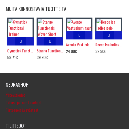
MUITA KIINNOSTAVIA TUOTTEITA
Avento Vastuskuminauhasetti
Reece Isa ladies polo
Gymstick Functional Trainer
Stanno Functionals Woven Short
24.00€
32.90€
59.71€
39.90€
SEURASHOP
Yhteystiedot
Tilaus- ja toimitusehdot
Tietosuoja ja evästeet
TILITIEDOT