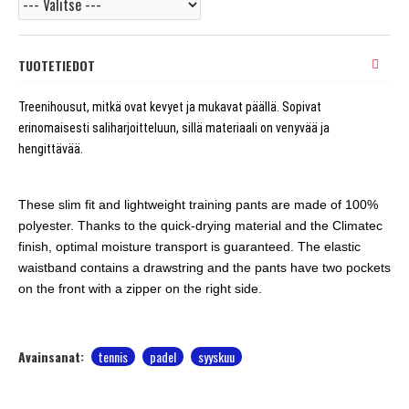
TUOTETIEDOT
Treenihousut, mitkä ovat kevyet ja mukavat päällä. Sopivat
erinomaisesti saliharjoitteluun, sillä materiaali on venyvää ja
hengittävää.
These slim fit and lightweight training pants are made of 100%
polyester. Thanks to the quick-drying material and the Climatec
finish, optimal moisture transport is guaranteed. The elastic
waistband contains a drawstring and the pants have two pockets
on the front with a zipper on the right side.
Avainsanat:
tennis
padel
syyskuu