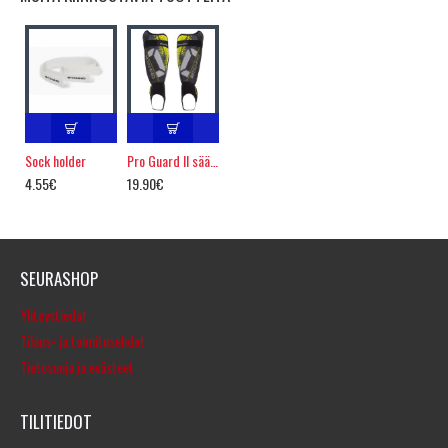
Sock holder
Pro Guard II säärisuojat
4.55€
19.90€
SEURASHOP
Yhteystiedot
Tilaus- ja toimitusehdot
Tietosuoja ja evästeet
TILITIEDOT