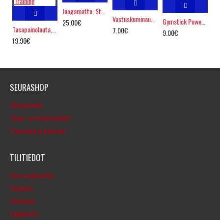
Joogamatto, Stanno
Vastuskuminauha , Light
Gymstick Power Band Voimakuminauha
25.00€
Tasapainolauta, Precision Training
7.00€
9.00€
19.90€
SEURASHOP
Yhteystiedot
Tilaus- ja toimitusehdot
Tietosuoja ja evästeet
TILITIEDOT
Oma asiakastilini
Tilaukset
Uutiskirje
Lahjakortit