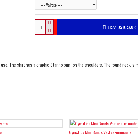
LISÄÄ OSTOSKORII
use. The shirt has a graphic Stanno print on the shoulders. The round neck is m
o
Gymstick Mini Bands Vastuskuminauha