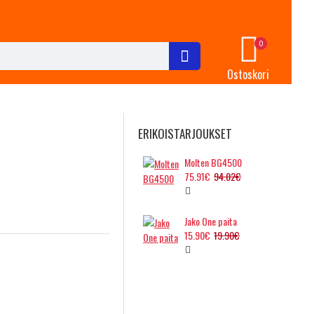
0
Ostoskori
ERIKOISTARJOUKSET
Molten BG4500
75.91€
94.02€
Jako One paita
15.90€
19.90€