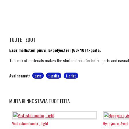
TUOTETIEDOT
Ease malliston puuvilla/polyesteri (60/40) t-paita.
This mix of materials makes the shirt suitable for both sports and casual 
Avainsanat:
ease
t-paita
t-shirt
MUITA KIINNOSTAVIA TUOTTEITA
Vastuskuminauha , Light
Hyppynaru, Avent