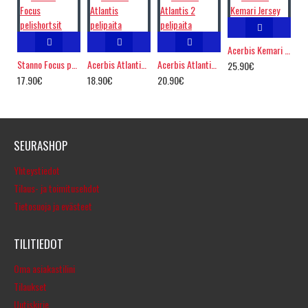
Acerbis Kemari Jersey
Stanno Focus pelishortsit
Acerbis Atlantis pelipaita
Acerbis Atlantis 2 pelipaita
25.90€
17.90€
18.90€
20.90€
SEURASHOP
Yhteystiedot
Tilaus- ja toimitusehdot
Tietosuoja ja evästeet
TILITIEDOT
Oma asiakastilini
Tilaukset
Uutiskirje