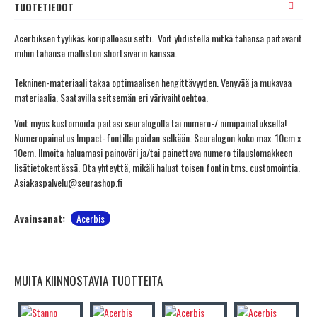
TUOTETIEDOT
Acerbiksen tyylikäs koripalloasu setti. Voit yhdistellä mitkä tahansa paitavärit
mihin tahansa malliston shortsivärin kanssa.
Tekninen-materiaali takaa optimaalisen hengittävyyden. Venyvää ja mukavaa
materiaalia. Saatavilla seitsemän eri värivaihtoehtoa.
Voit myös kustomoida paitasi seuralogolla tai numero-/ nimipainatuksella!
Numeropainatus Impact-fontilla paidan selkään. Seuralogon koko max. 10cm x
10cm. Ilmoita haluamasi painoväri ja/tai painettava numero tilauslomakkeen
lisätietokentässä. Ota yhteyttä, mikäli haluat toisen fontin tms. customointia.
Asiakaspalvelu@seurashop.fi
Avainsanat:
Acerbis
MUITA KIINNOSTAVIA TUOTTEITA