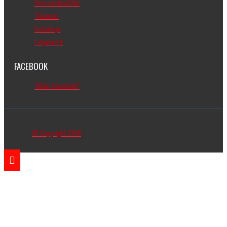
Oma asiakastilini
Tilaukset
Uutiskirje
Lahjakortit
FACEBOOK
Tähän facebook?
© Copyright 2016