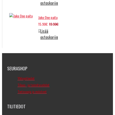
ostoskoriin
Jako One paita
15.90€
19.90€
Lisää
ostoskoriin
SEURASHOP
Yhteystiedot
Tilaus- ja toimitusehdot
Tietosuoja ja evästeet
TILITIEDOT