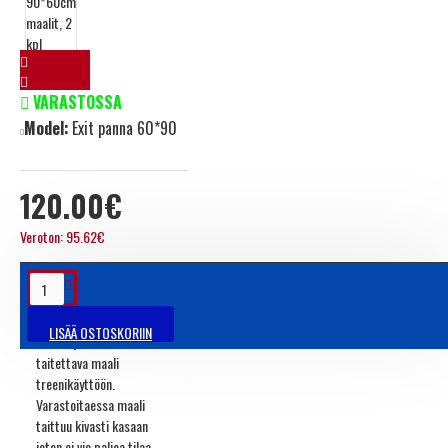
VARASTOSSA
Model:
Exit panna 60*90
120.00€
Veroton: 95.62€
TUOTETIEDOT
LISÄÄ OSTOSKORIIN
Kätevä ja kestävä
taitettava maali
treenikäyttöön.
Varastoitaessa maali
taittuu kivasti kasaan
joten ei vie paljoa tilaa.