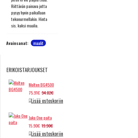
Riittävän painava jotta
pysyy hyvin paikallaan
tekonurmellakin. Hinta
sis. kaksi maalia.
Avainsanat:
maalit
ERIKOISTARJOUKSET
Molten BG4500
75.91€
94.02€
Lisää ostoskoriin
Jako One paita
15.90€
19.90€
Lisää ostoskoriin