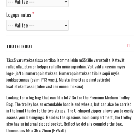
Logopainatus
TUOTETIEDOT
Tässä varustekassissa on tilaa isommallekin määrälle varusteita. Kätevät
rullat alla, joten on helppo rullailla määränpäähän. Voit valita kassiin myös
logo- ja/tai numeropainatuksen. Numeropainatuksen tilalle sopii myös
joukkuetunnus (esim. P13 yms.). Muista ilmoittaa painatustiedot
lisätietokentässä (tulee vastaan ennen maksua).
Looking for a big bag that can fit a lot? Go for the Premium Medium Trolley
Bag. The trolley has an extendable handle and wheels, but can also be carried
in the hand thanks to the two straps. The U-shaped zipper allows you to easily
access your belongings. Besides the spacious main compartment, the trolley
also has an internal zipped pocket. Reflective details complete the bag.
Dimensions 55 x 35 x 25cm (HxWxD).