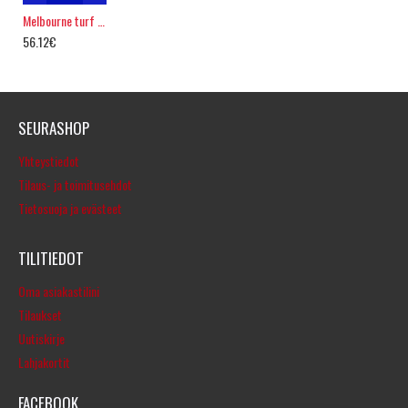
Melbourne turf kenkä, pink
56.12€
SEURASHOP
Yhteystiedot
Tilaus- ja toimitusehdot
Tietosuoja ja evästeet
TILITIEDOT
Oma asiakastilini
Tilaukset
Uutiskirje
Lahjakortit
FACEBOOK