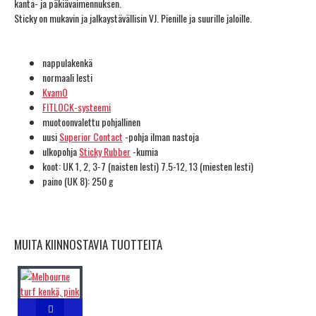
kanta- ja päkiävaimennuksen.
Sticky on mukavin ja jalkaystävällisin VJ. Pienille ja suurille jaloille.
nappulakenkä
normaali lesti
KvamO
FITLOCK-systeemi
muotoonvalettu pohjallinen
uusi
Superior Contact
-pohja ilman nastoja
ulkopohja
Sticky Rubber
-kumia
koot: UK 1, 2, 3-7 (naisten lesti) 7.5-12, 13 (miesten lesti)
paino (UK 8): 250 g
MUITA KIINNOSTAVIA TUOTTEITA