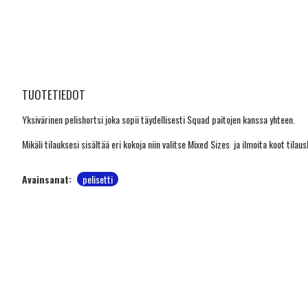
TUOTETIEDOT
Yksivärinen pelishortsi joka sopii täydellisesti Squad paitojen kanssa yhteen.
Mikäli tilauksesi sisältää eri kokoja niin valitse Mixed Sizes ja ilmoita koot til
Avainsanat:
pelisetti