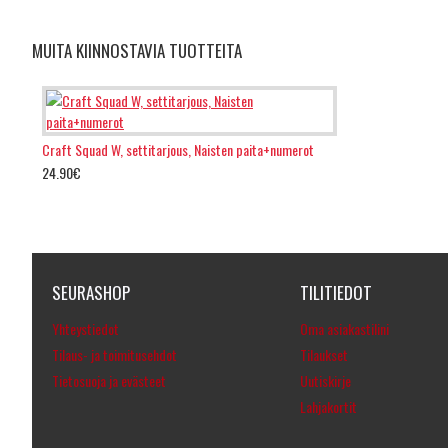
MUITA KIINNOSTAVIA TUOTTEITA
Craft Squad W, settitarjous, Naisten paita+numerot
24.90€
SEURASHOP
TILITIEDOT
Yhteystiedot
Oma asiakastilini
Tilaus- ja toimitusehdot
Tilaukset
Tietosuoja ja evästeet
Uutiskirje
Lahjakortit