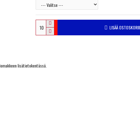
LISÄÄ OSTOSKORII
auslomakkeen lisätietokentässä.