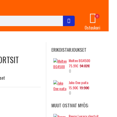
0
Ostoskori
ERIKOISTARJOUKSET
ORTSIT
Molten BG4500
75.91€
94.02€
set
Jako One paita
15.90€
19.90€
MUUT OSTIVAT MYÖS:
Reece Legacy shortsit