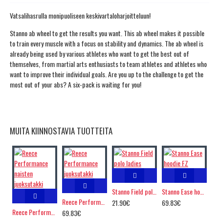
Vatsalihasrulla monipuoliseen keskivartaloharjoitteluun!
Stanno ab wheel to get the results you want. This ab wheel makes it possible
to train every muscle with a focus on stability and dynamics. The ab wheel is
already being used by various athletes who want to get the best out of
themselves, from martial arts enthusiasts to team athletes and athletes who
want to improve their individual goals. Are you up to the challenge to get the
most out of your abs? A six-pack is waiting for you!
MUITA KIINNOSTAVIA TUOTTEITA
Stanno Field polo ladies
Stanno Ease hoodie FZ
Reece Performance juoksutakki
21.90€
69.83€
Reece Performance naisten juoksutakki
69.83€